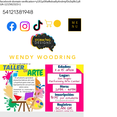
facebook-domain-verification=y161p06wfkdva8y4ndmyf3s3q9b1y8
UA-121562323-1
54121381948
ME
NU
WENDY WOODRING
318612518714