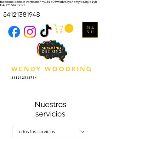
facebook-domain-verification=y161p06wfkdva8y4ndmyf3s3q9b1y8
UA-121562323-1
54121381948
ME
NU
WENDY WOODRING
318612518714
Nuestros
servicios
Todos los servicios