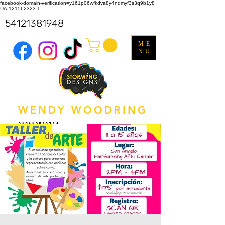
facebook-domain-verification=y161p06wfkdva8y4ndmyf3s3q9b1y8
UA-121562323-1
54121381948
ME
NU
WENDY WOODRING
318612518714