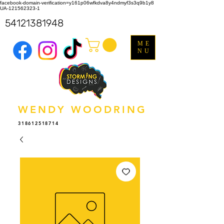
facebook-domain-verification=y161p06wfkdva8y4ndmyf3s3q9b1y8
UA-121562323-1
54121381948
ME
NU
WENDY WOODRING
318612518714