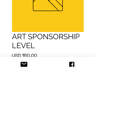
ART SPONSORSHIP
LEVEL
Precio
USD 150.00
Agregar al carrito
Realizar compra
Logotipo de la empresa en el
programa del evento.
Logotipo de la empresa en el
sitio web del evento con un
enlace a su sitio web.