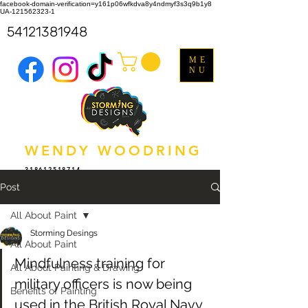
facebook-domain-verification=y161p06wfkdva8y4ndmyf3s3q9b1y8
UA-121562323-1
54121381948
ME
NU
WENDY WOODRING
318612518714
Post
All About Paint
Storming Desings
All About Paint
Mindfulness training for 
All About Painting & Drawing
military officers is now being 
Benefits of Painting
used in the British Royal Navy 