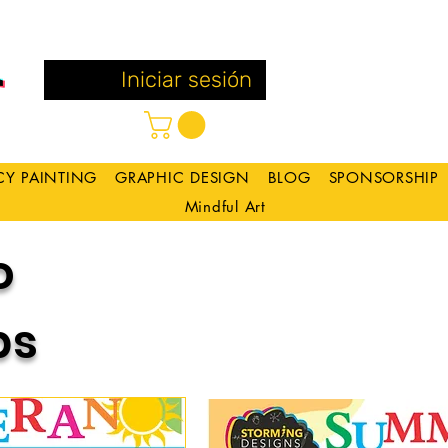
Iniciar sesión
CY PAINTING
GRAPHIC DESIGN
BLOG
SPONSORSHIP
Mindful Art
no
ps