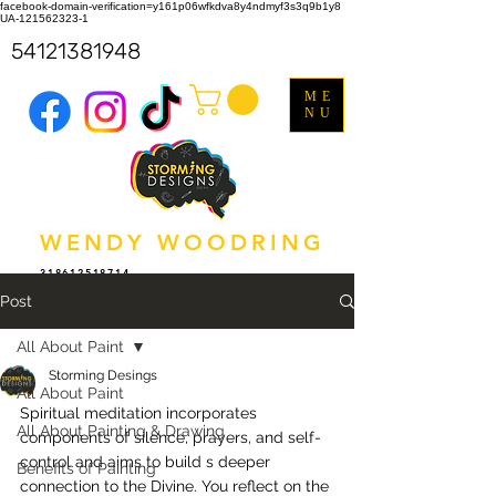
facebook-domain-verification=y161p06wfkdva8y4ndmyf3s3q9b1y8
UA-121562323-1
54121381948
ME
NU
WENDY WOODRING
318612518714
Post
All About Paint
Storming Desings
All About Paint
Spiritual meditation incorporates 
All About Painting & Drawing
components of silence, prayers, and self-
control and aims to build s deeper 
Benefits of Painting
connection to the Divine. You reflect on the 