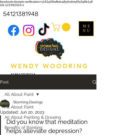
facebook-domain-verification=y161p06wfkdva8y4ndmyf3s3q9b1y8
UA-121562323-1
54121381948
ME
NU
WENDY WOODRING
318612518714
Post
All About Paint
Storming Desings
All About Paint
Updated:
Jun 20, 2023
All About Painting & Drawing
Did you know that meditation 
Benefits of Painting
helps alleviate depression? 