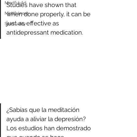
Mindful Art
Studies have shown that 
when done properly, it can be 
Mindfulness
just as effective as 
Spirituality
antidepressant medication.
¿Sabías que la meditación 
ayuda a aliviar la depresión? 
Los estudios han demostrado 