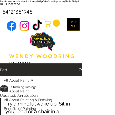
facebook-domain-verification=y161p06wfkdva8y4ndmyf3s3q9b1y8
UA-121562323-1
54121381948
ME
NU
WENDY WOODRING
318612518714
Post
All About Paint
Storming Desings
All About Paint
Updated:
Jun 20, 2023
All About Painting & Drawing
Try a mindful wake up. Sit in 
Benefits of Painting
your bed or a chair in a 