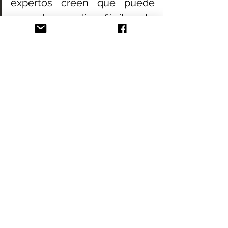
expertos creen que puede 
aprender a realizar fácilmente 
la respiración consciente en 
situaciones difíciles.
Mindfulness
Spirituality
See All
Recent Posts