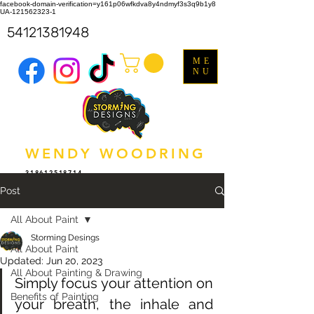
facebook-domain-verification=y161p06wfkdva8y4ndmyf3s3q9b1y8
UA-121562323-1
54121381948
ME
NU
WENDY WOODRING
318612518714
Post
All About Paint
Storming Desings
All About Paint
Updated:
Jun 20, 2023
All About Painting & Drawing
Simply focus your attention on 
Benefits of Painting
your breath, the inhale and 